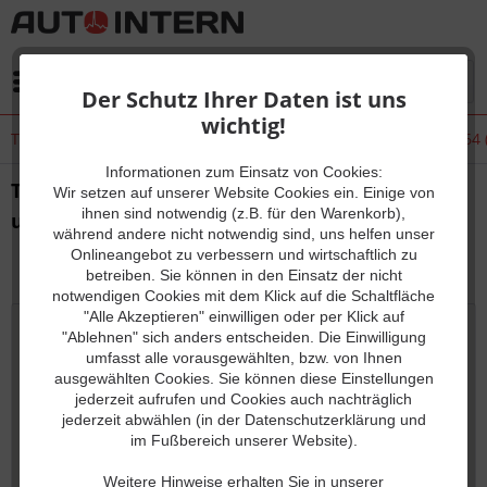
Menü
Der Schutz Ihrer Daten ist uns
wichtig!
Treiber Installation Auto-Intern Multiscan unter Windows 10 x64 (
Informationen zum Einsatz von Cookies:
Treiber Installation Auto-Intern Multiscan
Wir setzen auf unserer Website Cookies ein. Einige von
ihnen sind notwendig (z.B. für den Warenkorb),
unter Windows 10 x64 (64 Bit)
während andere nicht notwendig sind, uns helfen unser
Onlineangebot zu verbessern und wirtschaftlich zu
19.04.20 11:00
0 Kommentare
betreiben. Sie können in den Einsatz der nicht
notwendigen Cookies mit dem Klick auf die Schaltfläche
"Alle Akzeptieren" einwilligen oder per Klick auf
"Ablehnen" sich anders entscheiden. Die Einwilligung
umfasst alle vorausgewählten, bzw. von Ihnen
ausgewählten Cookies. Sie können diese Einstellungen
jederzeit aufrufen und Cookies auch nachträglich
jederzeit abwählen (in der Datenschutzerklärung und
im Fußbereich unserer Website).
Weitere Hinweise erhalten Sie in unserer