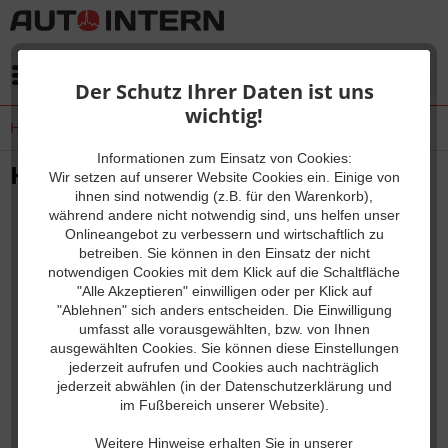
Menü
Der Schutz Ihrer Daten ist uns
wichtig!
Hilfe / Support
Informationen zum Einsatz von Cookies:
Hilfe / Support
Wir setzen auf unserer Website Cookies ein. Einige von
ihnen sind notwendig (z.B. für den Warenkorb),
während andere nicht notwendig sind, uns helfen unser
Onlineangebot zu verbessern und wirtschaftlich zu
Service
betreiben. Sie können in den Einsatz der nicht
notwendigen Cookies mit dem Klick auf die Schaltfläche
"Alle Akzeptieren" einwilligen oder per Klick auf
Der AUTO INTERN Service bietet schnellen und
"Ablehnen" sich anders entscheiden. Die Einwilligung
umfassenden technischen E-Mail- und Telefonsupport,
umfasst alle vorausgewählten, bzw. von Ihnen
sowie Fernwartung für komplizierte Fälle.
ausgewählten Cookies. Sie können diese Einstellungen
jederzeit aufrufen und Cookies auch nachträglich
Für erste Hilfe und Unterstützung bei schwierigen
jederzeit abwählen (in der Datenschutzerklärung und
im Fußbereich unserer Website).
Diagnose-Fällen ist durch unsere erfahrenen Experten
und KFZ-Meister, die sowohl unsere Produkte als auch
Weitere Hinweise erhalten Sie in unserer