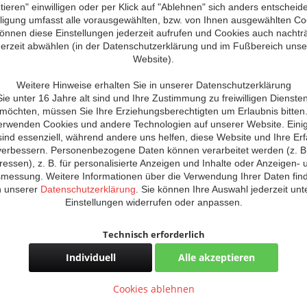
ieren" einwilligen oder per Klick auf "Ablehnen" sich anders entscheid
lligung umfasst alle vorausgewählten, bzw. von Ihnen ausgewählten Co
können diese Einstellungen jederzeit aufrufen und Cookies auch nachträ
Teilnehmerze
derzeit abwählen (in der Datenschutzerklärung und im Fußbereich unse
Website).
Weitere Hinweise erhalten Sie in unserer Datenschutzerklärung
e unter 16 Jahre alt sind und Ihre Zustimmung zu freiwilligen Dienst
möchten, müssen Sie Ihre Erziehungsberechtigten um Erlaubnis bitten
erwenden Cookies und andere Technologien auf unserer Website. Eini
sind essenziell, während andere uns helfen, diese Website und Ihre Er
verbessern. Personenbezogene Daten können verarbeitet werden (z. B.
Vergleic
ressen), z. B. für personalisierte Anzeigen und Inhalte oder Anzeigen- 
smessung. Weitere Informationen über die Verwendung Ihrer Daten fin
Artikel-Nr.:
n unserer
Datenschutzerklärung
. Sie können Ihre Auswahl jederzeit unt
Einstellungen widerrufen oder anpassen.
Technisch erforderlich
Individuell
Alle akzeptieren
Komfortfunktionen
Statistik & Tracking
Cookies ablehnen
Anwender Training"