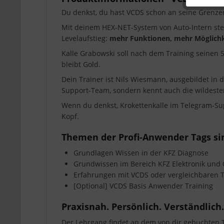
Du denkst, du hast VCDS schon an seine Grenze
Mit deinem HEX-NET-System von Auto-Intern steck
Levelaufstieg:
mehr Funktionen, mehr Möglichkei
Kalle Grabowski soll nach dem Training seinen 
bleibt Gold.
Dein Trainer ist Nils Wiesmann, ausgebildet in d
Support-Team, sondern kennt auch die wildeste
Wenn du denkst, Krokettenkalle im Telegram-Supp
Kopf.
Themen der Profi-Anwender Tags si
Grundlagen Wissen in der KFZ Diagnose
Grundwissen im Bereich KFZ Elektronik und
Erfahrungen mit VCDS oder vergleichbaren T
[Optional] VCDS Basis Anwender Training
Praxisnah. Persönlich. Verständlich.
Der Lehrgang findet an dem von dir gebuchten