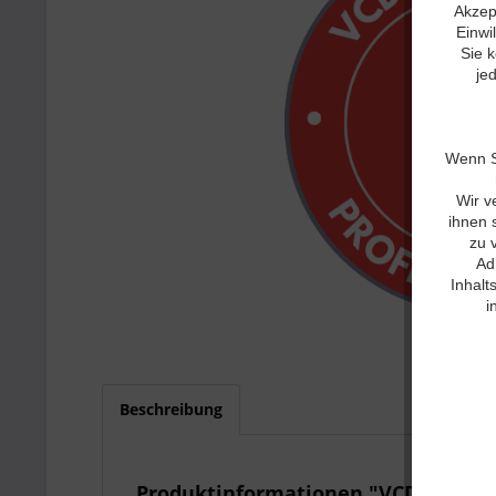
Akzept
Einwi
Sie 
je
Wenn Si
Wir v
ihnen 
zu 
Ad
Inhalt
i
Beschreibung
Produktinformationen "VCDS Profi 