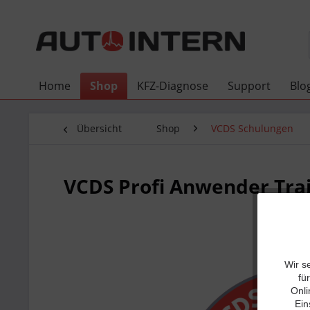
Home
Shop
KFZ-Diagnose
Support
Blo
Übersicht
Shop
VCDS Schulungen
VCDS Profi Anwender Tra
Wir s
fü
Onli
Ein