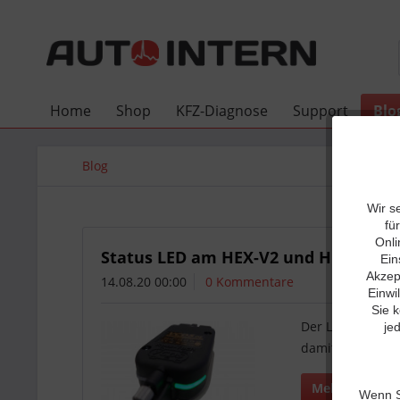
Home
Shop
KFZ-Diagnose
Support
Blo
Blog
Wir s
fü
Onli
Status LED am HEX-V2 und HEX-NET
Ein
Akzept
14.08.20 00:00
0 Kommentare
Einwi
Sie 
Der Leitfaden d
je
damit einzelne 
Mehr lesen
Wenn Si