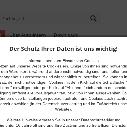
g
Über Auto-Intern
Downloads
Der Schutz Ihrer Daten ist uns wichtig!
Informationen zum Einsatz von Cookies:
etzen auf unserer Website Cookies ein. Einige von ihnen sind notwendig
r den Warenkorb), während andere nicht notwendig sind, uns helfen un
neangebot zu verbessern und wirtschaftlich zu betreiben. Sie können i
satz der nicht notwendigen Cookies mit dem Klick auf die Schaltfläche "
ieren" einwilligen oder per Klick auf "Ablehnen" sich anders entscheid
lligung umfasst alle vorausgewählten, bzw. von Ihnen ausgewählten Co
können diese Einstellungen jederzeit aufrufen und Cookies auch nachträ
ient dazu euch die Status LED der aktuellen Adapter zu erläutern 
derzeit abwählen (in der Datenschutzerklärung und im Fußbereich unse
Website).
Probleme ableiten kann.
Weitere Hinweise erhalten Sie in unserer Datenschutzerklärung
e unter 16 Jahre alt sind und Ihre Zustimmung zu freiwilligen Dienst