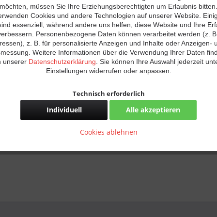
möchten, müssen Sie Ihre Erziehungsberechtigten um Erlaubnis bitten
ex-v2
,
hex-net
,
status
,
led
,
error
,
fehler
,
suche
erwenden Cookies und andere Technologien auf unserer Website. Eini
sind essenziell, während andere uns helfen, diese Website und Ihre Er
verbessern. Personenbezogene Daten können verarbeitet werden (z. B.
ressen), z. B. für personalisierte Anzeigen und Inhalte oder Anzeigen- 
smessung. Weitere Informationen über die Verwendung Ihrer Daten fin
n unserer
Datenschutzerklärung
. Sie können Ihre Auswahl jederzeit unt
Einstellungen widerrufen oder anpassen.
Technisch erforderlich
Individuell
Alle akzeptieren
Komfortfunktionen
Statistik & Tracking
Cookies ablehnen