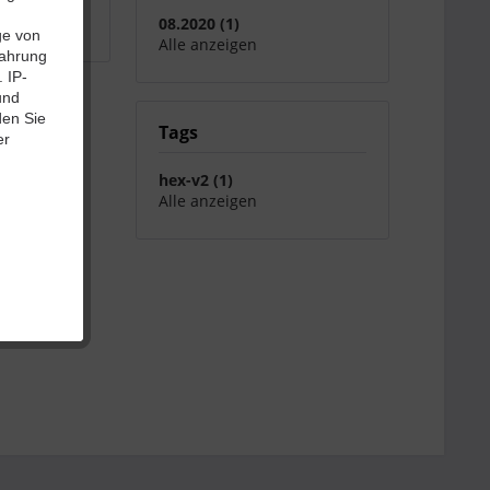
.
08.2020 (1)
ge von
Alle anzeigen
fahrung
 IP-
und
den Sie
Tags
er
hex-v2 (1)
Alle anzeigen