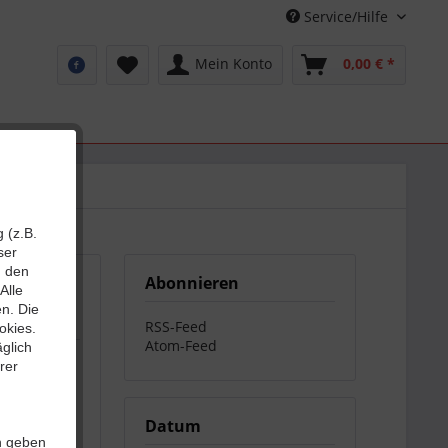
Service/Hilfe
Mein Konto
0,00 € *
 (z.B.
ser
n den
Abonnieren
Alle
en. Die
RSS-Feed
okies.
Atom-Feed
glich
und wie man
rer
Datum
en geben