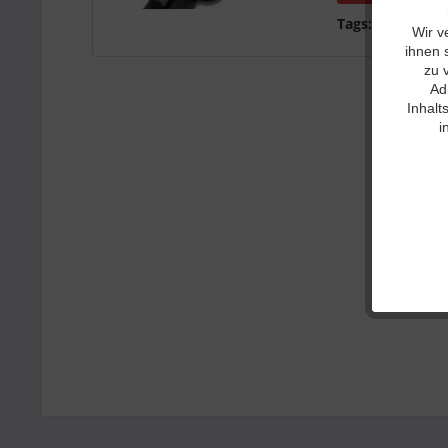
Tags:
hex
,
net
,
h
Wir v
ihnen 
zu 
Ad
Inhalt
i